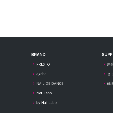
BRAND
SUPP
PRESTO
原
ageha
セ
NAIL DE DANCE
修
Nail Labo
by Nail Labo