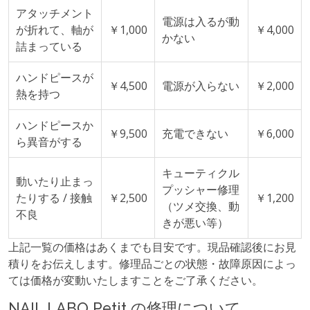
アタッチメント
電源は入るが動
が折れて、軸が
￥1,000
￥4,000
かない
詰まっている
ハンドピースが
￥4,500
電源が入らない
￥2,000
熱を持つ
ハンドピースか
￥9,500
充電できない
￥6,000
ら異音がする
キューティクル
動いたり止まっ
プッシャー修理
たりする / 接触
￥2,500
￥1,200
（ツメ交換、動
不良
きが悪い等）
上記一覧の価格はあくまでも目安です。現品確認後にお見
積りをお伝えします。修理品ごとの状態・故障原因によっ
ては価格が変動いたしますことをご了承ください。
NAIL LABO Petit の修理について