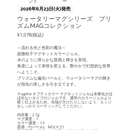
ンド
ー
2026年6月23日(火)発売
ウォータリーマグシリーズ プリ
ズムMAGコレクション
¥1,078(税込)
～流れる光と色彩の魔法～
超微粒子マグネットカラージェル。
水のように滑らかな質感と輝きを実現。
角度によって表情を変える、艶やかで幻想的な世界
へようこそ。
プリズムな偏光パールと、ウォータリーマグの輝き
が指先の美しさを引き立てます。
※ageha オプティカラー マグネットジェルは未硬化がほ
ぼ出ないタイプのジェルです。通常のカラージェルより
硬く仕上がるため、先端が欠けたりしないよう、エッジ
をしっかりコーティングしてください。
内容量：2.7g
マグ濃度：1
カラー濃度：1.5
質感：P(パール)、MG(マグ)