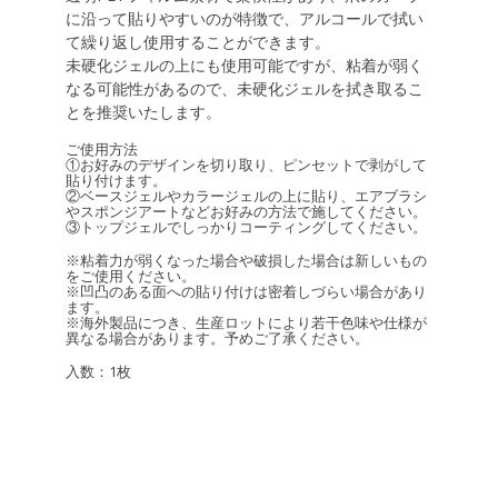
に沿って貼りやすいのが特徴で、アルコールで拭い
て繰り返し使用することができます。
未硬化ジェルの上にも使用可能ですが、粘着が弱く
なる可能性があるので、未硬化ジェルを拭き取るこ
とを推奨いたします。
ご使用方法
①お好みのデザインを切り取り、ピンセットで剥がして
貼り付けます。
②ベースジェルやカラージェルの上に貼り、エアブラシ
やスポンジアートなどお好みの方法で施してください。
③トップジェルでしっかりコーティングしてください。
※粘着力が弱くなった場合や破損した場合は新しいもの
をご使用ください。
※凹凸のある面への貼り付けは密着しづらい場合があり
ます。
※海外製品につき、生産ロットにより若干色味や仕様が
異なる場合があります。予めご了承ください。
入数：1枚