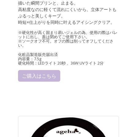
描いた瞬間プリンと、止まる。
高粘度なのに軽くて流れにくいから、立体アートも
ぷるっと美しくキープ。
時短×仕上がりを同時に叶えるアイシングクリア。
※硬化性が高く固まり易いジェルの為、使用の際はパレ
ットに出し、蓋は閉めてご使用下さい。
※ソークオフ不可。オフの際は削ってオフしてくださ
い。
化粧品製造販売届出済
内容量：7.5g
硬化時間：LEDライト 20秒 、36W UVライト 2分
ご購入はこちら