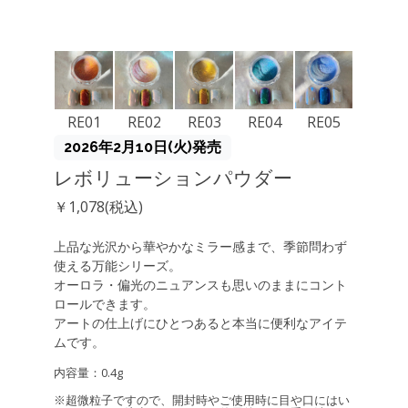
RE01
RE02
RE03
RE04
RE05
2026年2月10日(火)発売
レボリューションパウダー
￥1,078(税込)
上品な光沢から華やかなミラー感まで、季節問わず
使える万能シリーズ。
オーロラ・偏光のニュアンスも思いのままにコント
ロールできます。
アートの仕上げにひとつあると本当に便利なアイテ
ムです。
内容量：0.4g
※超微粒子ですので、開封時やご使用時に目や口にはい