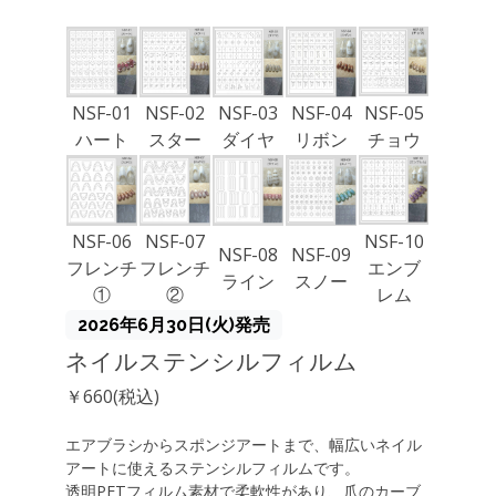
NSF-01
NSF-02
NSF-03
NSF-04
NSF-05
ハート
スター
ダイヤ
リボン
チョウ
NSF-06
NSF-07
NSF-10
NSF-08
NSF-09
フレンチ
フレンチ
エンブ
ライン
スノー
①
②
レム
2026年6月30日(火)発売
ネイルステンシルフィルム
￥660(税込)
エアブラシからスポンジアートまで、幅広いネイル
アートに使えるステンシルフィルムです。
透明PETフィルム素材で柔軟性があり、爪のカーブ