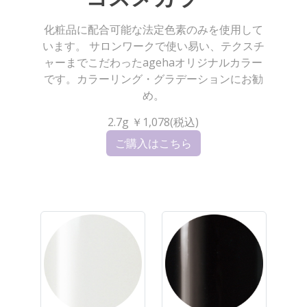
化粧品に配合可能な法定色素のみを使用して
います。 サロンワークで使い易い、テクスチ
ャーまでこだわったagehaオリジナルカラー
です。カラーリング・グラデーションにお勧
め。
2.7g ￥1,078(税込)
ご購入はこちら