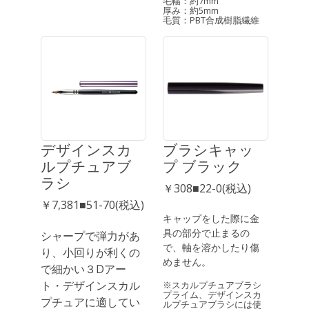
毛幅：約7mm
厚み：約5mm
毛質：PBT合成樹脂繊維
デザインスカ
ブラシキャッ
ルプチュアブ
プ ブラック
ラシ
￥308■22-0(税込)
￥7,381■51-70(税込)
キャップをした際に金
具の部分で止まるの
シャープで弾力があ
で、軸を溶かしたり傷
り、小回りが利くの
めません。
で細かい３Dアー
ト・デザインスカル
※スカルプチュアブラシ
プライム、デザインスカ
プチュアに適してい
ルプチュアブラシには使