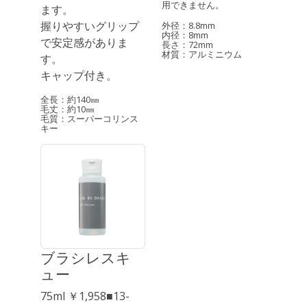
用できません。
ます。
握りやすいグリップ
外径：8.8mm
内径：8mm
で安定感がありま
長さ：72mm
材質：アルミニウム
す。
キャップ付き。
全長：約140㎜
毛丈：約10㎜
毛質：スーパーコリンス
キー
ブラシレスキ
ュー
75ml ￥1,958■13-