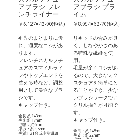
アブラシ フレ
アブラシ プラ
ンチライナー
イム
￥6,127■42-90(税込)
￥8,954■62-70(税込)
毛先のまとまりに優
リキッドの含みが良
れ、適度なコシがあ
く、しなやかさのあ
ります。
る特殊な繊維を使
フレンチスカルプチ
用。
ュアのスマイルライ
毛量が多くコシがあ
ンやトップエンドを
るので、大きなミク
整える時など、調整
スチュアを簡単にと
用として最適なブラ
ることができ、少な
シです。
いブラシワークでア
キャップ付き。
クリル操作が可能で
す。
全長:約143mm
キャップ付き。
毛丈:約17mm
毛幅：約6mm
厚み：約3.6mm
全長：約148mm
毛質:PBT合成樹脂繊維
毛丈：約22mm