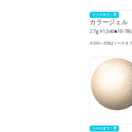
ソークオフ：可
カラージェル
2.7g ¥1,540■10-7
※256～258はソークオ
ソークオフ：可