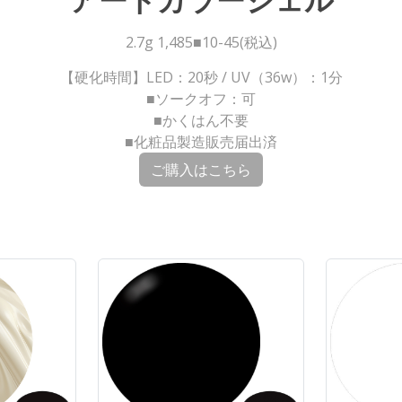
アートカラージェル
2.7g 1,485■10-45(税込)
【硬化時間】LED：20秒 / UV（36w）：1分
■ソークオフ：可
■かくはん不要
■化粧品製造販売届出済
ご購入はこちら