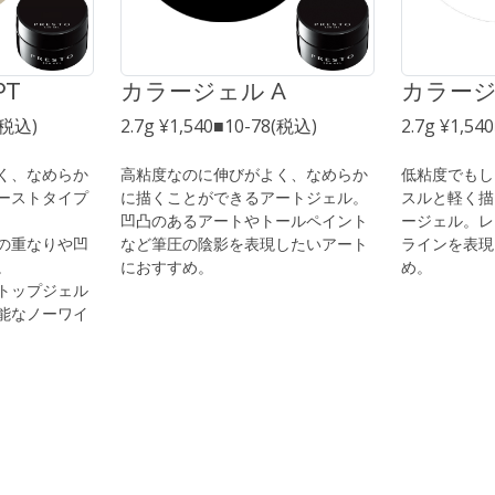
PT
カラージェル A
カラージ
8(税込)
2.7g ¥1,540■10-78(税込)
2.7g ¥1,54
く、なめらか
高粘度なのに伸びがよく、なめらか
低粘度でもし
ーストタイプ
に描くことができるアートジェル。
スルと軽く描
凹凸のあるアートやトールペイント
ージェル。レ
の重なりや凹
など筆圧の陰影を表現したいアート
ラインを表現
。
におすすめ。
め。
トップジェル
能なノーワイ