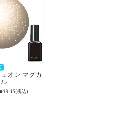
可
ュオン マグカ
ェル
5■18-15(税込)