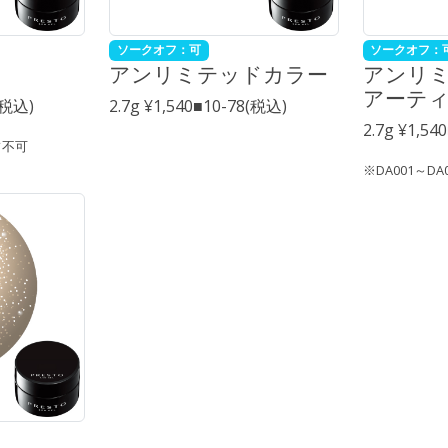
ソークオフ：可
ソークオフ：
アンリミテッドカラー
アンリ
アーテ
8(税込)
2.7g ¥1,540■10-78(税込)
2.7g ¥1,54
フ不可
※DA001～D