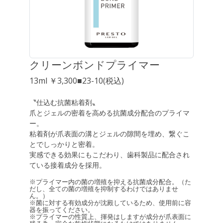
クリーンボンドプライマー
13ml ￥3,300■23-10(税込)
〝仕込む抗菌粘着剤〟
爪とジェルの密着を高める抗菌成分配合のプライマ
ー。
粘着剤が爪表面の溝とジェルの隙間を埋め、繋ぐこ
とでしっかりと密着。
実感できる効果にもこだわり、歯科製品に配合され
ている接着成分を採用。
※プライマー内の菌の増殖を抑える抗菌成分配合。（た
だし、全ての菌の増殖を抑制するわけではありませ
ん。）
※菌に対する有効成分が沈殿しているため、使用前に容
器を振ってください。
※プライマーの性質上、揮発はしますが成分が爪表面に