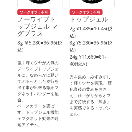
ソークオフ：不可
ソークオフ：不可
ノーワイプト
トップジェル
ップジェル マ
2g ¥1,485■10-45(税
グプラス
込)
8g ￥5,280■36-96(税
8g ¥5,280■36-96(税
込)
込)
24g ¥11,660■81-
強く輝くツヤが人気の
40(税込)
ノーワイプトップジェ
ルに、なめらかに動い
光を集め、みずみずし
てぷるっとした奥行を
く輝くツヤを実現。 硬
出す事が出来る微細マ
化直後の黄みをおさ
グネットパウダーを配
え、仕上がりからオフ
合。
まで持続する「輝き」
ベースカラーを選ば
を実感できるトップジ
す、トップジェル機能
ェル。
＋マグネット効果の時
短アイテム。