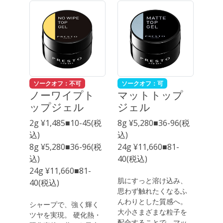
ソークオフ：不可
ソークオフ：可
ノーワイプト
マットトップ
ップジェル
ジェル
2g ¥1,485■10-45(税
8g ¥5,280■36-96(税
込)
込)
8g ¥5,280■36-96(税
24g ¥11,660■81-
込)
40(税込)
24g ¥11,660■81-
肌にすっと溶け込み、
40(税込)
思わず触れたくなるふ
んわりとした質感へ。
シャープで、強く輝く
大小さまざまな粒子を
ツヤを実現。 硬化熱・
配合することで、マッ