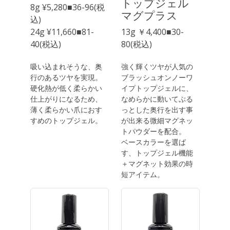
トップジェル
8g ¥5,280■36-96(税
マグプラス
込)
24g ¥11,660■81-
13g ￥4,400■30-
40(税込)
80(税込)
吸い込まれそうな、奥
強く輝くツヤが人気の
行のあるツヤを実現。
ブラッシュオンノーワ
硬化熱が低く柔らかい
イプトップジェルに、
仕上がりになるため、
なめらかに動いてぷる
薄く柔らかい爪におす
っとした奥行を出す事
すめのトップジェル。
が出来る微細マグネッ
トパウダーを配合。
ベースカラーを選ば
す、トップジェル機能
＋マグネット効果の時
短アイテム。