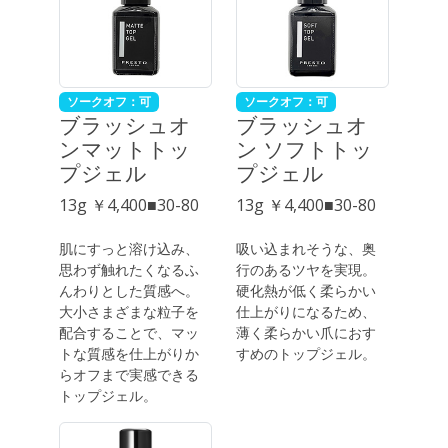
ソークオフ：可
ソークオフ：可
ブラッシュオ
ブラッシュオ
ンマットトッ
ン ソフトトッ
プジェル
プジェル
13g ￥4,400■30-80
13g ￥4,400■30-80
肌にすっと溶け込み、
吸い込まれそうな、奥
思わず触れたくなるふ
行のあるツヤを実現。
んわりとした質感へ。
硬化熱が低く柔らかい
大小さまざまな粒子を
仕上がりになるため、
配合することで、マッ
薄く柔らかい爪におす
トな質感を仕上がりか
すめのトップジェル。
らオフまで実感できる
トップジェル。