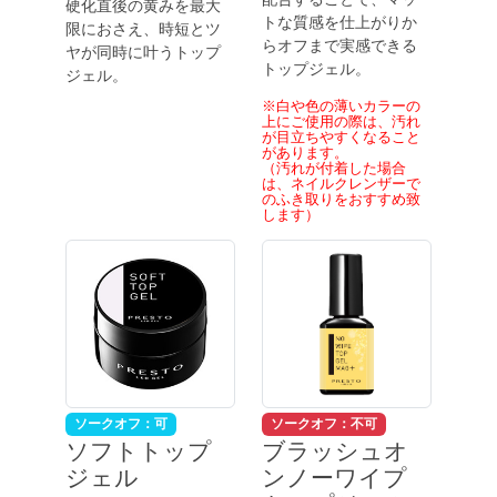
硬化直後の黄みを最大
トな質感を仕上がりか
限におさえ、時短とツ
らオフまで実感できる
ヤが同時に叶うトップ
トップジェル。
ジェル。
※白や色の薄いカラーの
上にご使用の際は、汚れ
が目立ちやすくなること
があります。
（汚れが付着した場合
は、ネイルクレンザーで
のふき取りをおすすめ致
します）
ソークオフ：可
ソークオフ：不可
ソフトトップ
ブラッシュオ
ジェル
ンノーワイプ