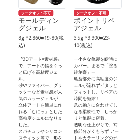
ソークオフ：不可
ソークオフ：不可
モールディン
ポイントリペ
グジェル
アジェル
8g ¥2,860■19-80(税
3.5g ¥3,300■23-
込)
10(税込)
〝3Dアート×素材感〟
ー小さな亀裂を瞬時に
で、アートの幅をぐっ
カバー。まるで「塗る
と広げる高粘度ジェ
絆創膏」ー
ル。
亀裂部分に高粘度のジ
砂やファイバー、グリ
ェルが流れずピタッと
ッターなど素材感が人
フィットし、リペアの
気のカラージェルが、
時間を短縮！
立体アートを簡単に作
爪の動きに合わせてし
れる「むにっ」とした
なる柔軟性で、しっか
高粘度ジェルになりま
りと亀裂に密着。
した。
透明な仕上がりで、補
スパチュラやシリコン
修部分がくもらず アー
スティック等で、形を
トやカラーリングの邪