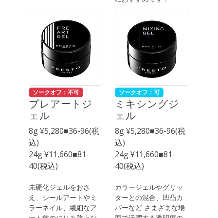
ソークオフ：不可
ソークオフ：可
プレアートジ
ミキシングジ
ェル
ェル
8g ¥5,280■36-96(税
8g ¥5,280■36-96(税
込)
込)
24g ¥11,660■81-
24g ¥11,660■81-
40(税込)
40(税込)
未硬化ジェルをおさ
カラージェルやグリッ
え、シールアートやミ
ターとの混合、凹凸カ
ラーネイル、繊細なア
バーなど さまざまな場
ート前のにじみ防止な
面で活躍する透明度の