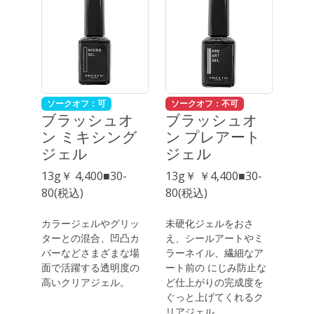
ソークオフ：可
ソークオフ：不可
ブラッシュオ
ブラッシュオ
ン ミキシング
ン プレアート
ジェル
ジェル
13g￥ 4,400■30-
13g￥ ￥4,400■30-
80(税込)
80(税込)
カラージェルやグリッ
未硬化ジェルをおさ
ターとの混合、凹凸カ
え、シールアートやミ
バーなどさまざまな場
ラーネイル、繊細なア
面で活躍する透明度の
ート前の にじみ防止な
高いクリアジェル。
ど仕上がりの完成度を
ぐっと上げてくれるク
リアジェル。