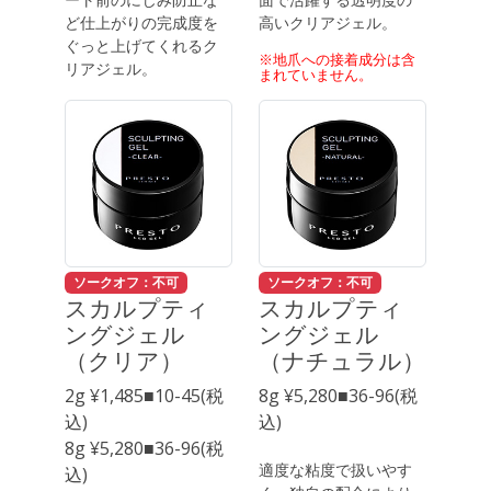
ど仕上がりの完成度を
高いクリアジェル。
ぐっと上げてくれるク
※地爪への接着成分は含
リアジェル。
まれていません。
ソークオフ：不可
ソークオフ：不可
スカルプティ
スカルプティ
ングジェル
ングジェル
（クリア）
（ナチュラル）
2g ¥1,485■10-45(税
8g ¥5,280■36-96(税
込)
込)
8g ¥5,280■36-96(税
適度な粘度で扱いやす
込)