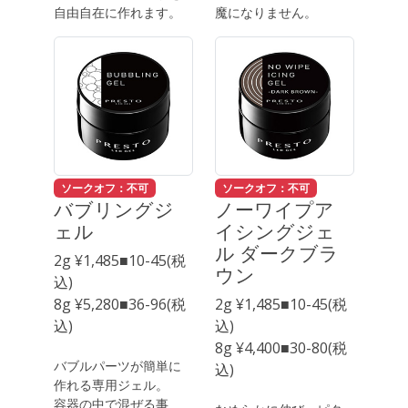
自由自在に作れます。
魔になりません。
ソークオフ：不可
ソークオフ：不可
バブリングジ
ノーワイプア
ェル
イシングジェ
ル ダークブラ
2g ¥1,485■10-45(税
ウン
込)
8g ¥5,280■36-96(税
2g ¥1,485■10-45(税
込)
込)
8g ¥4,400■30-80(税
バブルパーツが簡単に
込)
作れる専用ジェル。
容器の中で混ぜる事