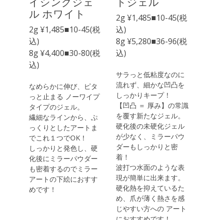
イシングジェ
トジェル
ル ホワイト
2g ¥1,485■10-45(税
2g ¥1,485■10-45(税
込)
込)
8g ¥5,280■36-96(税
8g ¥4,400■30-80(税
込)
込)
サラっと低粘度なのに
流れず、細かな凹凸を
なめらかに伸び、ピタ
しっかりキープ！
っと止まる ノーワイプ
【凹凸 ＝ 厚み】の常識
タイプのジェル。
を覆す新たなジェル。
繊細なラインから、ぷ
硬化後の未硬化ジェル
っくりとしたアートま
が少なく、ミラーパウ
でこれ１つでOK！
ダーもしっかりと密
しっかりと発色し、硬
着！
化後にミラーパウダー
波打つ水面のような表
も密着するのでミラー
現が簡単に出来ます。
アートの下絵におすす
硬化熱を抑えているた
めです！
め、爪が薄く熱さを感
じやすい方への アート
におすすめです！