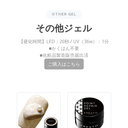
OTHER GEL
その他ジェル
【硬化時間】LED：20秒 / UV（36w）：1分
■かくはん不要
■化粧品製造販売届出済
ご購入はこちら