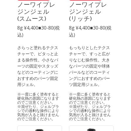
ノーワイプレ
ノーワイプレ
ジンジェル
ジンジェル
(スムース)
(リッチ)
8g ¥4,400■30-80(税
8g ¥4,400■30-80(税
込)
込)
さらっと塗れるテクス
もっちりとしたテクス
チャーで、ピタっと止
チャーで、すっと広が
まる操作性。小さなパ
りなじむ操作性。大き
ーツの固定やスタッズ
なパーツの固定や球体
などのコーティングに
パールなどのコーティ
おすすめのパーツ固定
ングにおすすめのパー
用ジェル。
ツ固定用ジェル。
※一度に多く塗布すると
※一度に多く塗布すると
硬化熱の原因になります
硬化熱の原因になります
のでご注意ください。
のでご注意ください。
※混ぜたり、ジェルブラ
※混ぜたり、ジェルブラ
シでの過剰な操作により
シでの過剰な操作により
気泡が入ると抜けません
気泡が入ると抜けません
のでご注意ください。
のでご注意ください。