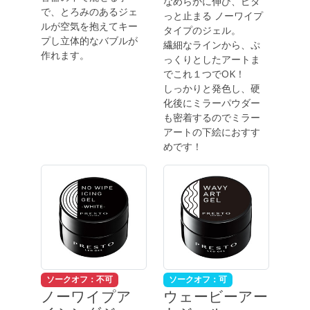
なめらかに伸び、ピタ
で、とろみのあるジェ
っと止まる ノーワイプ
ルが空気を抱えてキー
タイプのジェル。
プし立体的なバブルが
繊細なラインから、ぷ
作れます。
っくりとしたアートま
でこれ１つでOK！
しっかりと発色し、硬
化後にミラーパウダー
も密着するのでミラー
アートの下絵におすす
めです！
ソークオフ：不可
ソークオフ：可
ノーワイプア
ウェービーアー